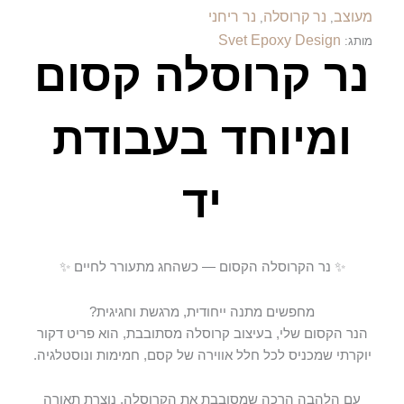
מעוצב
נר קרוסלה
נר ריחני
,
,
Svet Epoxy Design
מותג:
נר קרוסלה קסום
ומיוחד בעבודת
יד
✨ נר הקרוסלה הקסום — כשהחג מתעורר לחיים ✨
מחפשים מתנה ייחודית, מרגשת וחגיגית?
הנר הקסום שלי, בעיצוב קרוסלה מסתובבת, הוא פריט דקור
יוקרתי שמכניס לכל חלל אווירה של קסם, חמימות ונוסטלגיה.
עם הלהבה הרכה שמסובבת את הקרוסלה, נוצרת תאורה