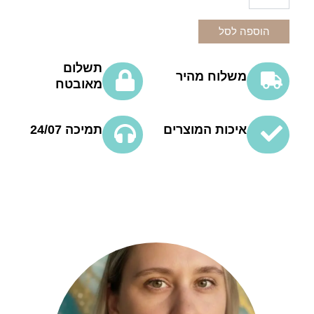
של
נר
קרוסלה
הוספה לסל
קסום
ומיוחד
תשלום
בעבודת
משלוח מהיר
מאובטח
יד
איכות המוצרים
תמיכה 24/07