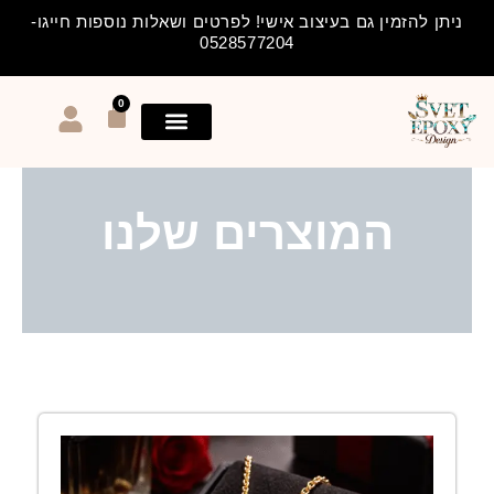
ילוג
ניתן להזמין גם בעיצוב אישי! לפרטים ושאלות נוספות חייגו-
תוכן
0528577204
0
עגלת
קניות
המוצרים שלנו