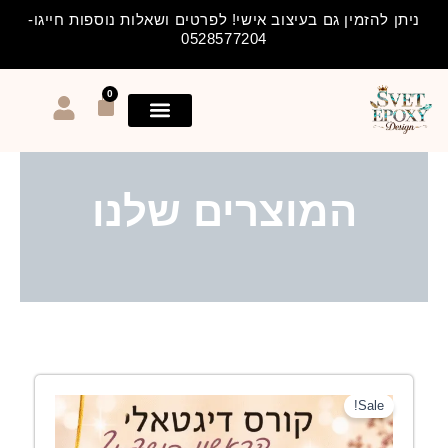
ילוג
ניתן להזמין גם בעיצוב אישי! לפרטים ושאלות נוספות חייגו-
תוכן
0528577204
0
עגלת
קניות
המוצרים שלנו
המחיר
המחיר
Sale!
המקורי
הנוכחי
היה:
הוא: