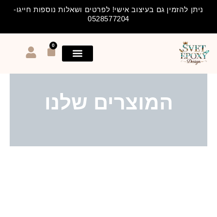
ילוג
ניתן להזמין גם בעיצוב אישי! לפרטים ושאלות נוספות חייגו-
תוכן
0528577204
0
עגלת
קניות
המוצרים שלנו