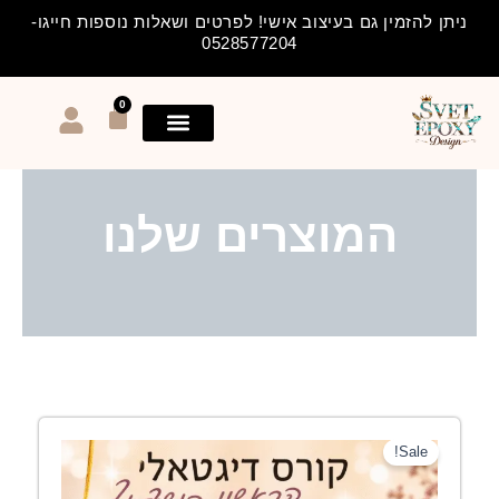
ילוג
ניתן להזמין גם בעיצוב אישי! לפרטים ושאלות נוספות חייגו-
תוכן
0528577204
0
עגלת
קניות
המוצרים שלנו
המחיר
המחיר
Sale!
המקורי
הנוכחי
היה:
הוא: