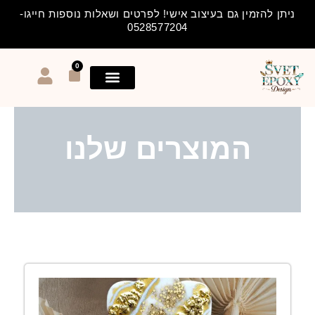
ילוג
ניתן להזמין גם בעיצוב אישי! לפרטים ושאלות נוספות חייגו-
תוכן
0528577204
0
עגלת
קניות
המוצרים שלנו