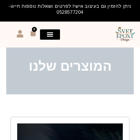
ילוג
ניתן להזמין גם בעיצוב אישי! לפרטים ושאלות נוספות חייגו-
תוכן
0528577204
0
עגלת
קניות
המוצרים שלנו