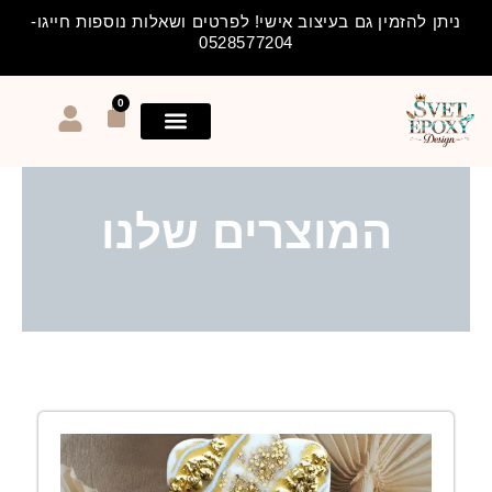
ילוג
ניתן להזמין גם בעיצוב אישי! לפרטים ושאלות נוספות חייגו-
תוכן
0528577204
0
עגלת
קניות
המוצרים שלנו