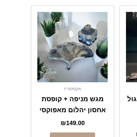
המחיר
למוצר
הנוכחי
זה
הוא:
יש
₪250.00.
מספר
סוגים.
ניתן
לבחור
את
האפשרויות
בעמוד
המוצר
אקססוריז
geode-s סגול
מגש מניפה + קופסת
אחסון יהלום מאפוקסי
₪
149.00