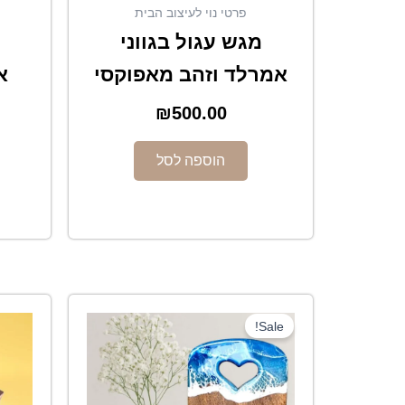
פרטי נוי לעיצוב הבית
מגש עגול בגווני
אמרלד וזהב מאפוקסי
א
₪
500.00
הוספה לסל
המחיר
המחיר
Sale!
המקורי
הנוכחי
היה:
הוא:
₪280.00.
₪380.00.