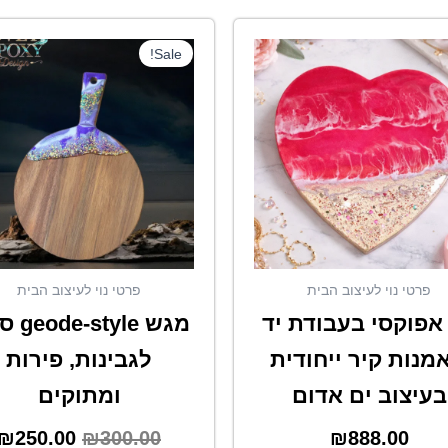
המחיר
Sale!
המקורי
היה:
₪300.00.
פרטי נוי לעיצוב הבית
פרטי נוי לעיצוב הבית
אפוקסי בעבודת יד
מגש tyle
אמנות קיר ייחודית
לגבינות, פירות
בעיצוב ים אדום
ומתוקים
₪
250.00
₪
300.00
₪
888.00